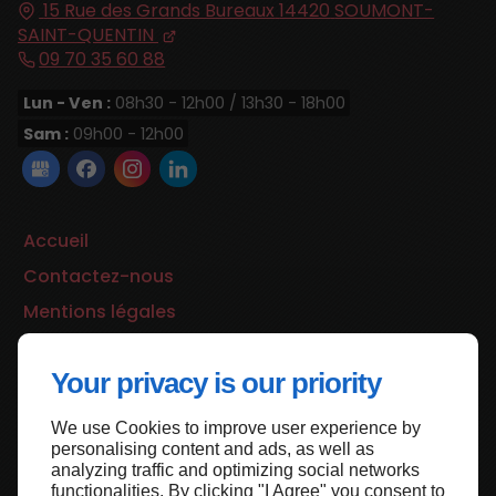
15 Rue des Grands Bureaux
14420
SOUMONT-
SAINT-QUENTIN
09 70 35 60 88
Lun - Ven :
08h30 - 12h00 / 13h30 - 18h00
Sam :
09h00 - 12h00
Accueil
Contactez-nous
Mentions légales
Plan du site
Your privacy is our priority
We use Cookies to improve user experience by
Haut de page
personalising content and ads, as well as
analyzing traffic and optimizing social networks
functionalities. By clicking "I Agree" you consent to