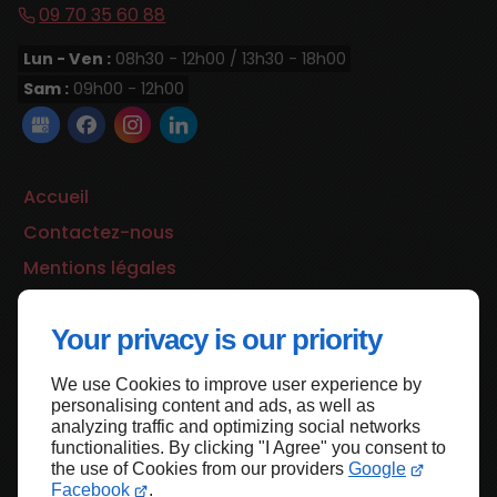
09 70 35 60 88
Lun - Ven :
08h30 - 12h00 / 13h30 - 18h00
Sam :
09h00 - 12h00
Accueil
Contactez-nous
Mentions légales
Plan du site
Your privacy is our priority
We use Cookies to improve user experience by
Haut de page
personalising content and ads, as well as
analyzing traffic and optimizing social networks
functionalities. By clicking "I Agree" you consent to
the use of Cookies from our providers
Google
Facebook
.